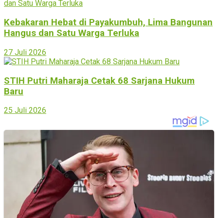
Kebakaran Hebat di Payakumbuh, Lima Bangunan
Hangus dan Satu Warga Terluka
27 Juli 2026
STIH Putri Maharaja Cetak 68 Sarjana Hukum
Baru
25 Juli 2026