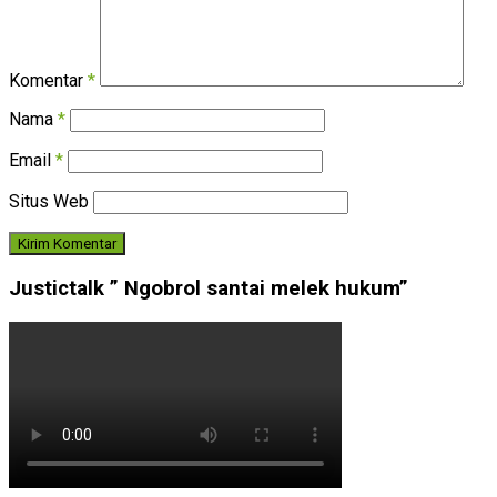
Komentar
*
Nama
*
Email
*
Situs Web
Justictalk ” Ngobrol santai melek hukum”