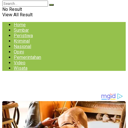
No Result
View All Result
Home
Sumbar
Peristiwa
Kriminal
Nasional
Opini
Pemerintahan
Video
Wisata