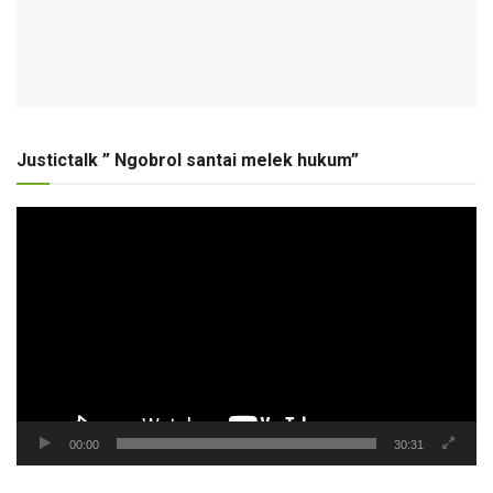
Justictalk ” Ngobrol santai melek hukum”
Pemutar
Video
00:00
30:31