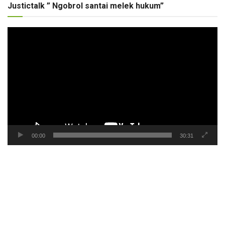
Justictalk ” Ngobrol santai melek hukum”
Pemutar
Video
00:00
30:31