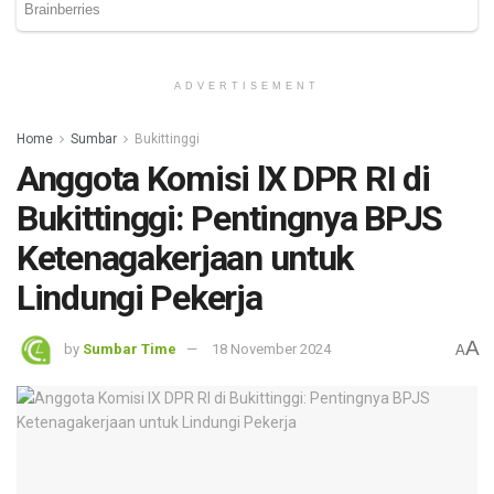
ADVERTISEMENT
Home
Sumbar
Bukittinggi
Anggota Komisi lX DPR RI di
Bukittinggi: Pentingnya BPJS
Ketenagakerjaan untuk
Lindungi Pekerja
A
by
Sumbar Time
18 November 2024
A