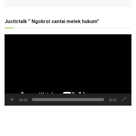
Justictalk ” Ngobrol santai melek hukum”
Pemutar
Video
00:00
30:31