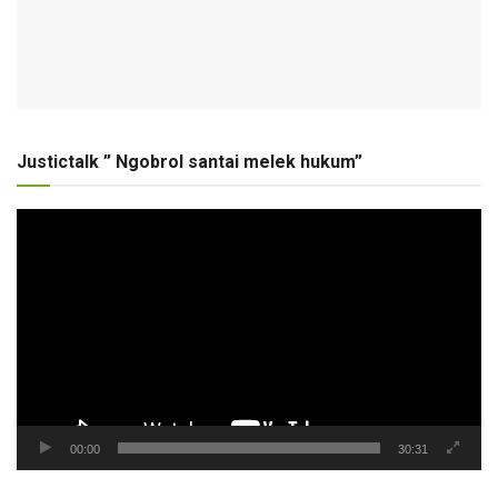
Justictalk ” Ngobrol santai melek hukum”
Pemutar
Video
00:00
30:31