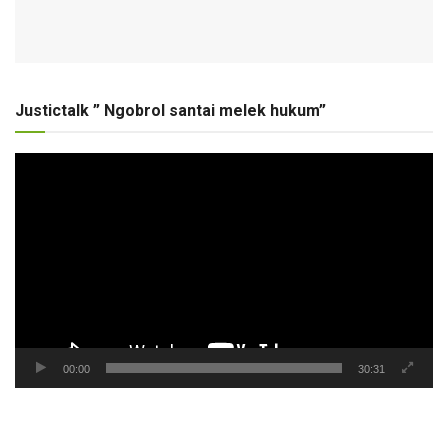
Justictalk ” Ngobrol santai melek hukum”
Pemutar
Video
00:00
30:31