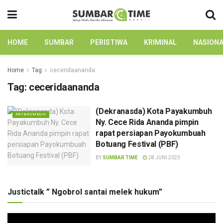
HOME
SUMBAR
PERISTIWA
KRIMINAL
NASION
Home
Tag
ceceridaananda
Tag:
ceceridaananda
(Dekranasda) Kota Payakumbuh
PAYAKUMBUH
Ny. Cece Rida Ananda pimpin
rapat persiapan Payokumbuah
Botuang Festival (PBF)
BY
SUMBAR TIME
28 JUNI 2023
Justictalk ” Ngobrol santai melek hukum”
Pemutar