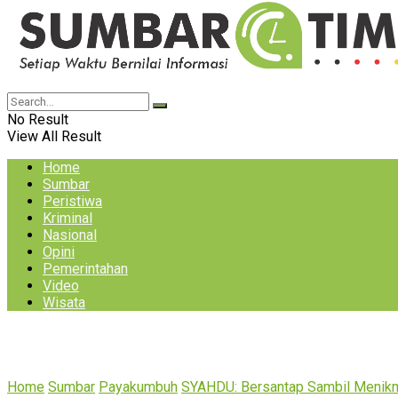
No Result
View All Result
Home
Sumbar
Peristiwa
Kriminal
Nasional
Opini
Pemerintahan
Video
Wisata
Home
Sumbar
Payakumbuh
SYAHDU: Bersantap Sambil Menikm