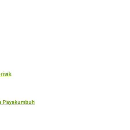
risik
a Payakumbuh