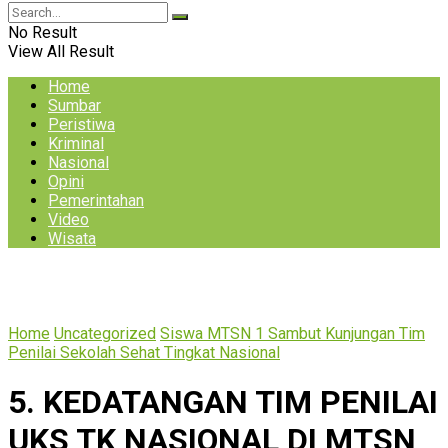
No Result
View All Result
Home
Sumbar
Peristiwa
Kriminal
Nasional
Opini
Pemerintahan
Video
Wisata
Home
Uncategorized
Siswa MTSN 1 Sambut Kunjungan Tim
Penilai Sekolah Sehat Tingkat Nasional
5. KEDATANGAN TIM PENILAI
UKS TK NASIONAL DI MTSN