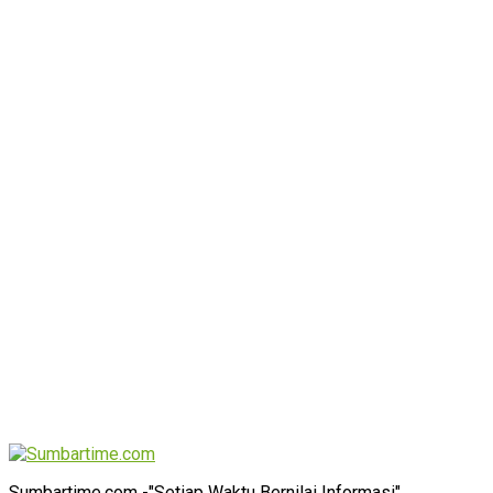
Sumbartime.com -"Setiap Waktu Bernilai Informasi"