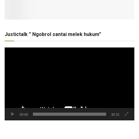
Justictalk ” Ngobrol santai melek hukum”
Pemutar
Video
00:00
30:31