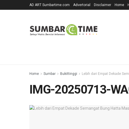
AD ART Sumbartime.com
Advertorial
Disclaimer
Home
Home
Sumbar
Bukittinggi
Lebih dari Empat Dekade Sem
IMG-20250713-WA