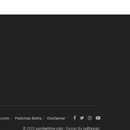
e.com
Pedoman Berita
Disclaimer
© 2025
sumbartime.com
- Design By
rudDesign
.