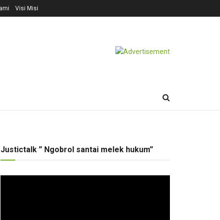
ami
Visi Misi
Justictalk ” Ngobrol santai melek hukum”
Pemutar
Video