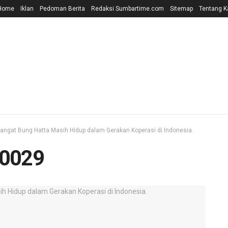
Home
Iklan
Pedoman Berita
Redaksi Sumbartime.com
Sitemap
Tentang K
angat Bung Hatta Masih Hidup dalam Gerakan Koperasi di Indonesia.
0029