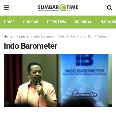
HOME
SUMBAR
PERISTIWA
KRIMINAL
NASION
Home
Nasional
Indo Barometer: “Elektabilitas Ridwan Kamil Tertinggi”
Indo Barometer