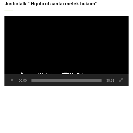
Justictalk ” Ngobrol santai melek hukum”
Pemutar
Video
00:00
30:31