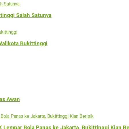
ttinggi Salah Satunya
alikota Bukittinggi
tas Awan
empar Bola Panas ke Jakarta, Bukittinggi Kian Be