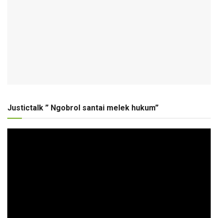
Justictalk ” Ngobrol santai melek hukum”
Pemutar
Video