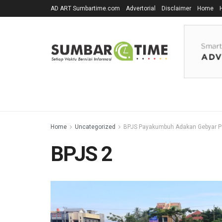
AD ART Sumbartime.com
Advertorial
Disclaimer
Home
Home
Uncategorized
BPJS Payakumbuh Adakan Gebyar Pe
BPJS 2