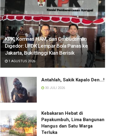
KPK, Komnas HAM, dan Ombudsman
Digedor: UFDK Lempar Bola Panas ke
Jakarta, Bukittinggi Kian Berisik
1 AGUSTUS 2026
Antahlah, Sakik Kapalo Den…!
30 JULI 2026
Kebakaran Hebat di
Payakumbuh, Lima Bangunan
Hangus dan Satu Warga
Terluka