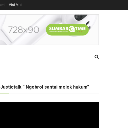
ami
Visi Misi
Justictalk ” Ngobrol santai melek hukum”
Pemutar
Video