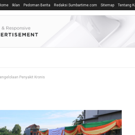
Home
Iklan
Pedoman Berita
Redaksi Sumbartime.com
Sitemap
Tentang K
ngelolaan Penyakit Kronis