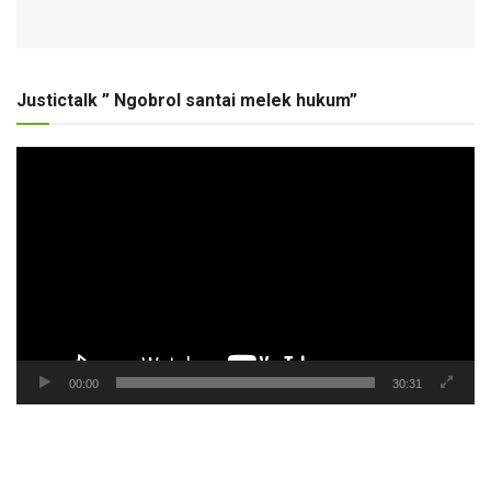
Justictalk ” Ngobrol santai melek hukum”
Pemutar
Video
00:00
30:31