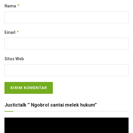
*
Nama
*
Email
Situs Web
Justictalk ” Ngobrol santai melek hukum”
Pemutar
Video