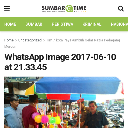
HOME
SUMBAR
PERISTIWA
KRIMINAL
NASION
Home
Uncategorized
Tim 7 kota Payakumbuh Gelar Razia Pedagang
Mercun
WhatsApp Image 2017-06-10
at 21.33.45