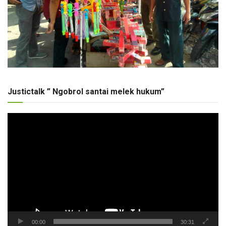
Justictalk ” Ngobrol santai melek hukum”
Pemutar
Video
00:00
30:31