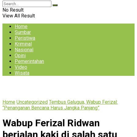
No Result
View All Result
Home
Sumbar
Peristiwa
Kriminal
Nasional
Opini
Pemerintahan
Video
Wisata
Home
Uncategorized
Tembus Galugua, Wabup Ferizal:
“Penanganan Bencana Harus Jangka Panjang”
Wabup Ferizal Ridwan
berjalan kaki di salah satu