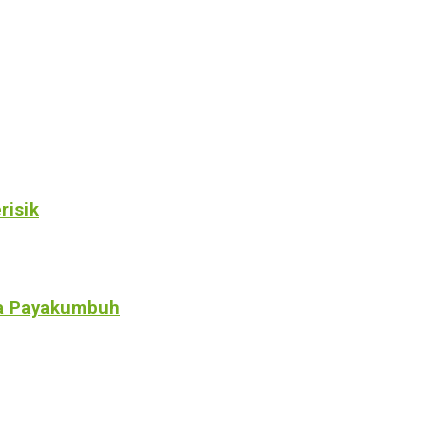
risik
a Payakumbuh