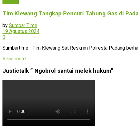
Padang
Tim Klewang Tangkap Pencuri Tabung Gas di Pad
by
Sumbar Time
19 Agustus 2024
0
Sumbartime - Tim Klewang Sat Reskrim Polresta Padang berhasi
Read more
Justictalk ” Ngobrol santai melek hukum”