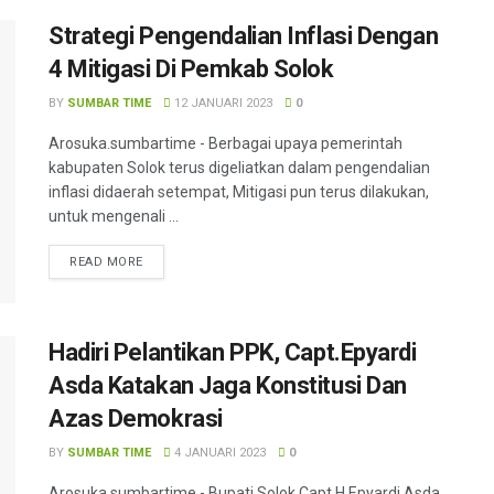
Strategi Pengendalian Inflasi Dengan
4 Mitigasi Di Pemkab Solok
BY
SUMBAR TIME
12 JANUARI 2023
0
Arosuka.sumbartime - Berbagai upaya pemerintah
kabupaten Solok terus digeliatkan dalam pengendalian
inflasi didaerah setempat, Mitigasi pun terus dilakukan,
untuk mengenali ...
READ MORE
Hadiri Pelantikan PPK, Capt.Epyardi
Asda Katakan Jaga Konstitusi Dan
Azas Demokrasi
BY
SUMBAR TIME
4 JANUARI 2023
0
Arosuka.sumbartime - Bupati Solok Capt.H.Epyardi Asda