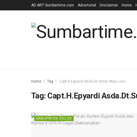
AD ART Sumbartime.com
Advertorial
Disclaimer
Home
Home
Tag
Capt.H.Epyardi Asda.Dt.Sutan Majo Lelo
Tag:
Capt.H.Epyardi Asda.Dt.S
KABUPATEN SOLOK