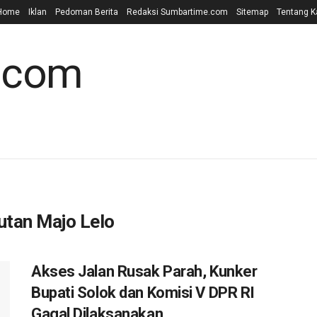
Home
Iklan
Pedoman Berita
Redaksi Sumbartime.com
Sitemap
Tentang K
utan Majo Lelo
Akses Jalan Rusak Parah, Kunker
Bupati Solok dan Komisi V DPR RI
Gagal Dilaksanakan