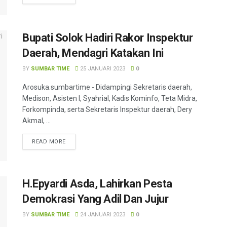
Bupati Solok Hadiri Rakor Inspektur
Daerah, Mendagri Katakan Ini
BY
SUMBAR TIME
25 JANUARI 2023
0
Arosuka.sumbartime - Didampingi Sekretaris daerah,
Medison, Asisten I, Syahrial, Kadis Kominfo, Teta Midra,
Forkompinda, serta Sekretaris Inspektur daerah, Dery
Akmal, ...
READ MORE
H.Epyardi Asda, Lahirkan Pesta
Demokrasi Yang Adil Dan Jujur
BY
SUMBAR TIME
24 JANUARI 2023
0