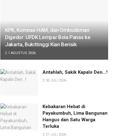
KPK, Komnas HAM, dan Ombudsman
Digedor: UFDK Lempar Bola Panas ke
Jakarta, Bukittinggi Kian Berisik
1 AGUSTUS 2026
Antahlah, Sakik Kapalo Den…!
30 JULI 2026
Kebakaran Hebat di
Payakumbuh, Lima Bangunan
Hangus dan Satu Warga
Terluka
27 JULI 2026