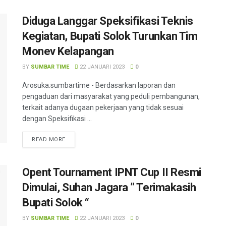
Diduga Langgar Speksifikasi Teknis
Kegiatan, Bupati Solok Turunkan Tim
Monev Kelapangan
BY
SUMBAR TIME
22 JANUARI 2023
0
Arosuka.sumbartime - Berdasarkan laporan dan
pengaduan dari masyarakat yang peduli pembangunan,
terkait adanya dugaan pekerjaan yang tidak sesuai
dengan Speksifikasi ...
READ MORE
Opent Tournament IPNT Cup II Resmi
Dimulai, Suhan Jagara ” Terimakasih
Bupati Solok “
BY
SUMBAR TIME
22 JANUARI 2023
0