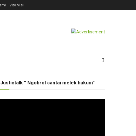
ami
Visi Misi
Justictalk ” Ngobrol santai melek hukum”
Pemutar
Video