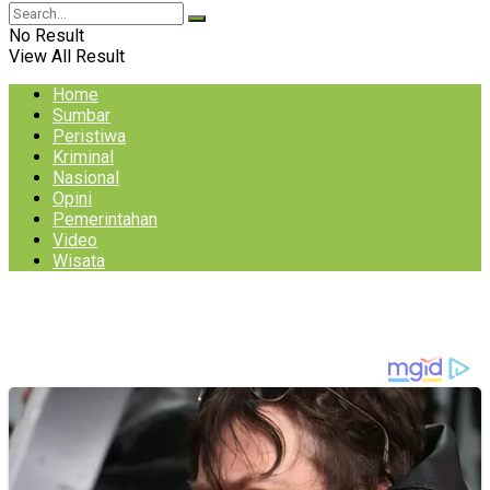
No Result
View All Result
Home
Sumbar
Peristiwa
Kriminal
Nasional
Opini
Pemerintahan
Video
Wisata