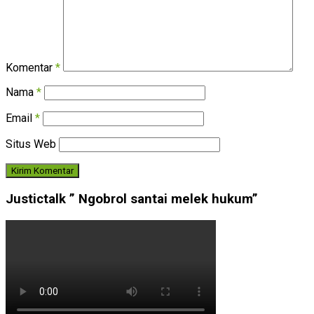
Komentar
*
Nama
*
Email
*
Situs Web
Justictalk ” Ngobrol santai melek hukum”