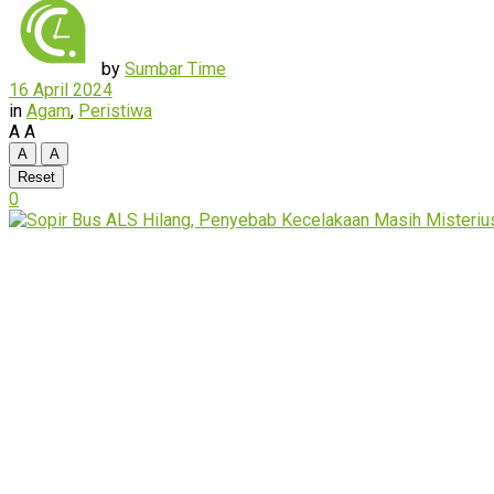
by
Sumbar Time
16 April 2024
in
Agam
,
Peristiwa
A
A
A
A
Reset
0