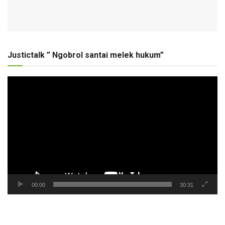
Justictalk ” Ngobrol santai melek hukum”
Pemutar
Video
00:00
30:31