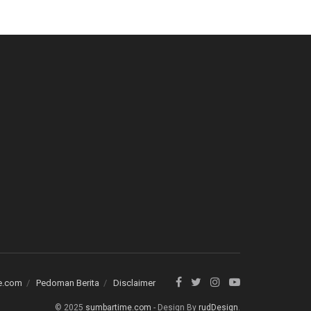
e.com
Pedoman Berita
Disclaimer
© 2025
sumbartime.com
- Design By
rudDesign
.