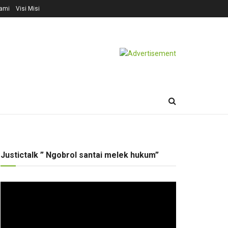
ami
Visi Misi
Justictalk ” Ngobrol santai melek hukum”
Pemutar
Video