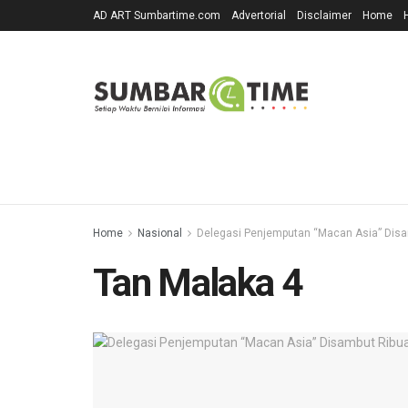
AD ART Sumbartime.com
Advertorial
Disclaimer
Home
Home
Nasional
Delegasi Penjemputan “Macan Asia” Dis
Tan Malaka 4