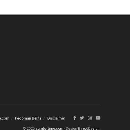
e.com
Pedoman Berita
Disclaimer
© 2025
sumbartime.com
- Design By
rudDesign
.