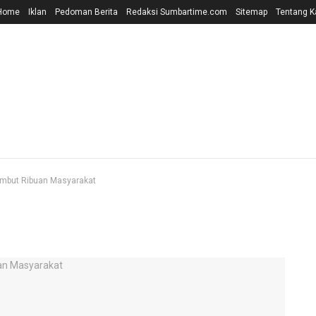
Home
Iklan
Pedoman Berita
Redaksi Sumbartime.com
Sitemap
Tentang K
ambut Ribuan Masyarakat