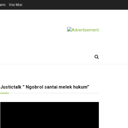
ami
Visi Misi
Justictalk ” Ngobrol santai melek hukum”
Pemutar
Video