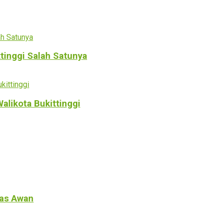
ttinggi Salah Satunya
alikota Bukittinggi
tas Awan