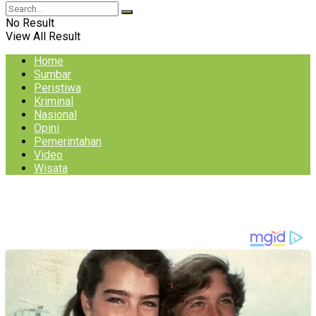
No Result
View All Result
Home
Sumbar
Peristiwa
Kriminal
Nasional
Opini
Pemerintahan
Video
Wisata