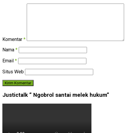
Komentar
*
Nama
*
Email
*
Situs Web
Justictalk ” Ngobrol santai melek hukum”