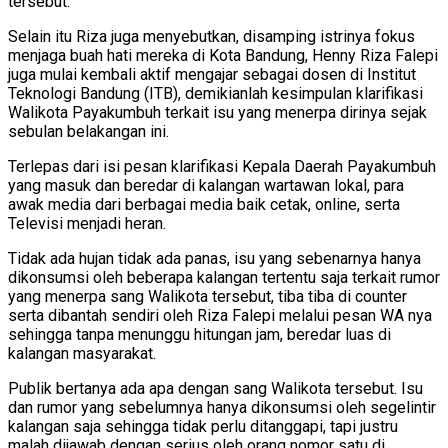
tersebut.
Selain itu Riza juga menyebutkan, disamping istrinya fokus
menjaga buah hati mereka di Kota Bandung, Henny Riza Falepi
juga mulai kembali aktif mengajar sebagai dosen di Institut
Teknologi Bandung (ITB), demikianlah kesimpulan klarifikasi
Walikota Payakumbuh terkait isu yang menerpa dirinya sejak
sebulan belakangan ini.
Terlepas dari isi pesan klarifikasi Kepala Daerah Payakumbuh
yang masuk dan beredar di kalangan wartawan lokal, para
awak media dari berbagai media baik cetak, online, serta
Televisi menjadi heran.
Tidak ada hujan tidak ada panas, isu yang sebenarnya hanya
dikonsumsi oleh beberapa kalangan tertentu saja terkait rumor
yang menerpa sang Walikota tersebut, tiba tiba di counter
serta dibantah sendiri oleh Riza Falepi melalui pesan WA nya
sehingga tanpa menunggu hitungan jam, beredar luas di
kalangan masyarakat.
Publik bertanya ada apa dengan sang Walikota tersebut. Isu
dan rumor yang sebelumnya hanya dikonsumsi oleh segelintir
kalangan saja sehingga tidak perlu ditanggapi, tapi justru
malah dijawab dengan serius oleh orang nomor satu di