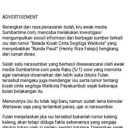
ADVERTISEMENT
Berangkat dari rasa penasaran itulah, kru awak media
Sumbartime.com, mencoba melakukan investigasi
mengumpulkan secuil informasi dari berbagai sumber terkait
isu dan rumor “Balada Kisah Cinta Segitiga Walikota” yang
menyebabkan “Bunda Paud” (Henny Riza Falepi) hengkang
dari rumah dinas.
Salah satu narasumber yang berhasil diwawancarai oleh awak
media Sumbartime.com pada Rabu (5/1) sore yang meminta
agar namanya disamarkan dan lebih suka ditulis Fulan
tersebut mengaku juga mendengar isu serta rumor tentang
kisah cinta segitiga Walikota Payakumbuh sejak beberapa
bulan belakangan itu.
Menurutnya isu itu tidak lagi baru, namun sudah lama beredar.
Wartawan saja yang terlambat panas, ujar si narasumber.
Fulan menjelaskan jika isu tersebut bukanlah rumor kaleng
kaleng, akan tetapi diduga fakta sebenarnya yang sengaja
ditutup tutupi oleh si pelaku sendiri tuturnya. Dijelaskan sejak